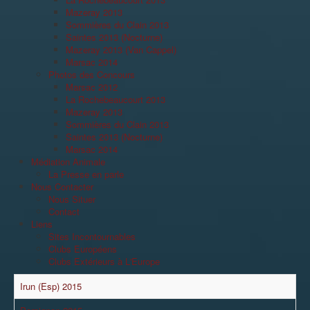
Mazeray 2013
Sommières du Clain 2013
Saintes 2013 (Nocturne)
Mazeray 2013 (Van Cappel)
Marsac 2014
Photos des Concours
Marsac 2012
La Rochebeaucourt 2013
Mazeray 2013
Sommières du Clain 2013
Saintes 2013 (Nocturne)
Marsac 2014
Médiation Animale
La Presse en parle
Nous Contacter
Nous Situer
Contact
Liens
Sites Incontournables
Clubs Européens
Clubs Extérieurs à L'Europe
Irun (Esp) 2015