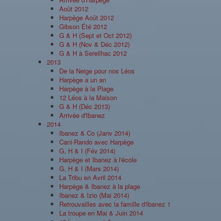
Août 2012
Harpège Août 2012
Gibson Été 2012
G & H (Sept et Oct 2012)
G & H (Nov & Déc 2012)
G & H à Sereilhac 2012
2013
De la Neige pour nos Léos
Harpège a un an
Harpège à la Plage
12 Léos à la Maison
G & H (Déc 2013)
Arrivée d'Ibanez
2014
Ibanez & Co (Janv 2014)
Cani-Rando avec Harpège
G, H & I (Fév 2014)
Harpège et Ibanez à l'école
G, H & I (Mars 2014)
La Tribu en Avril 2014
Harpège & Ibanez à la plage
Ibanez & Izio (Mai 2014)
Retrouvailles avec la famille d'Ibanez 1
La troupe en Mai & Juin 2014