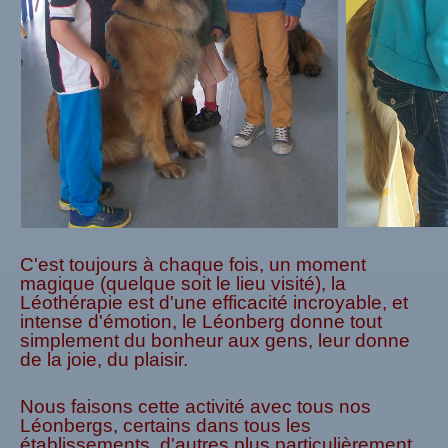
C'est toujours à chaque fois, un moment
magique (quelque soit le lieu visité), la
Léothérapie est d'une efficacité incroyable, et
intense d'émotion, le Léonberg donne tout
simplement du bonheur aux gens, leur donne
de la joie, du plaisir.
Nous faisons cette activité avec tous nos
Léonbergs, certains dans tous les
établissements, d'autres plus particulièrement