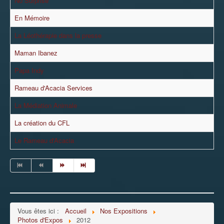
No Surprise
En Mémoire
La Léothérapie dans la presse
Maman Ibanez
Papa Indy
Rameau d'Acacia Services
La Médiation Animale
La création du CFL
Le Rameau d'Acacia
Vous êtes ici :
Accueil
Nos Expositions
Photos d'Expos
2012