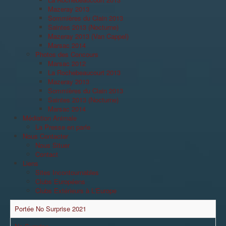
Mazeray 2013
Sommières du Clain 2013
Saintes 2013 (Nocturne)
Mazeray 2013 (Van Cappel)
Marsac 2014
Photos des Concours
Marsac 2012
La Rochebeaucourt 2013
Mazeray 2013
Sommières du Clain 2013
Saintes 2013 (Nocturne)
Marsac 2014
Médiation Animale
La Presse en parle
Nous Contacter
Nous Situer
Contact
Liens
Sites Incontournables
Clubs Européens
Clubs Extérieurs à L'Europe
Portée No Surprise 2021