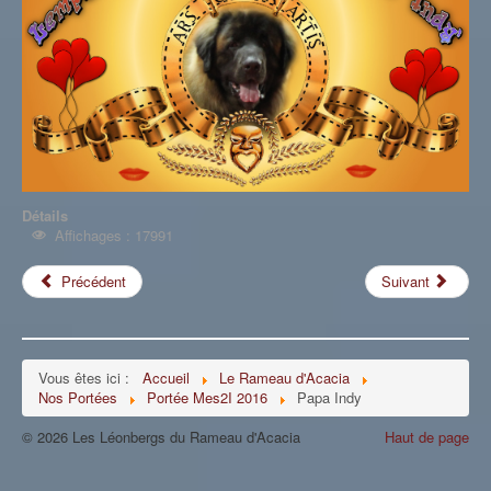
Détails
Affichages : 17991
Précédent
Suivant
Vous êtes ici :
Accueil
Le Rameau d'Acacia
Nos Portées
Portée Mes2I 2016
Papa Indy
© 2026 Les Léonbergs du Rameau d'Acacia
Haut de page