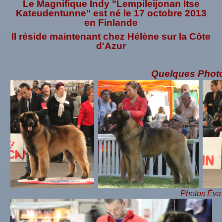
Le Magnifique Indy "
Lempileijonan Itse
Kateudentunne" est né le 17 octobre 2013
en Finlande
Il réside maintenant chez Hélène sur la Côte
d'Azur
Quelques Phot
Photos Éva