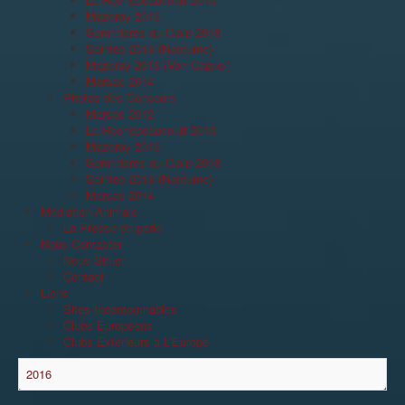
Mazeray 2013
Sommières du Clain 2013
Saintes 2013 (Nocturne)
Mazeray 2013 (Van Cappel)
Marsac 2014
Photos des Concours
Marsac 2012
La Rochebeaucourt 2013
Mazeray 2013
Sommières du Clain 2013
Saintes 2013 (Nocturne)
Marsac 2014
Médiation Animale
La Presse en parle
Nous Contacter
Nous Situer
Contact
Liens
Sites Incontournables
Clubs Européens
Clubs Extérieurs à L'Europe
2016