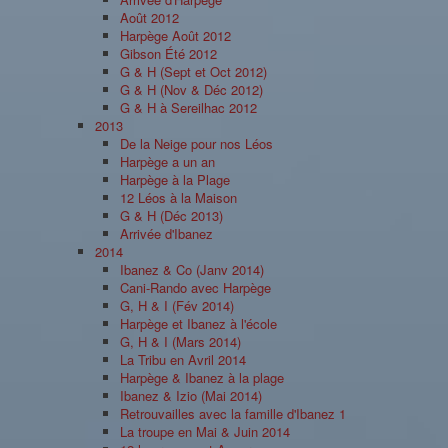
Août 2012
Harpège Août 2012
Gibson Été 2012
G & H (Sept et Oct 2012)
G & H (Nov & Déc 2012)
G & H à Sereilhac 2012
2013
De la Neige pour nos Léos
Harpège a un an
Harpège à la Plage
12 Léos à la Maison
G & H (Déc 2013)
Arrivée d'Ibanez
2014
Ibanez & Co (Janv 2014)
Cani-Rando avec Harpège
G, H & I (Fév 2014)
Harpège et Ibanez à l'école
G, H & I (Mars 2014)
La Tribu en Avril 2014
Harpège & Ibanez à la plage
Ibanez & Izio (Mai 2014)
Retrouvailles avec la famille d'Ibanez 1
La troupe en Mai & Juin 2014