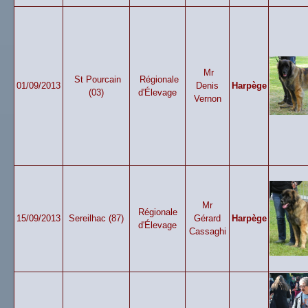
Mr
St Pourcain
Régionale
01/09/2013
Denis
Harpège
(03)
d'Élevage
Vernon
Mr
Régionale
15/09/2013
Sereilhac (87)
Gérard
Harpège
d'Élevage
Cassaghi