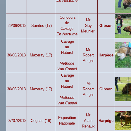
En Nocturne
Concours
Mr
de
29/06/2013
Saintes (17)
Guy
Gibson
Cavage
Meunier
En Nocturne
Cavage
au
Mr
Naturel
30/06/2013
Mazeray (17)
Robert
Harpège
Arrighi
Méthode
Van Cappel
Cavage
au
Mr
Naturel
30/06/2013
Mazeray (17)
Robert
Gibson
Arrighi
Méthode
Van Cappel
Mr
Exposition
07/07/2013
Cognac (16)
Alain
Harpège
Nationale
Renaux