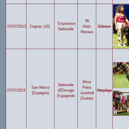
Mr
Exposition
07/07/2013
Cognac (16)
Alain
Gibson
Nationale
Renaux
Mme
Nationale
San Marco
Petra
27/07/2013
d'Élevage
Harpège
(Espagne)
Junehall
Espagnole
(Suède)