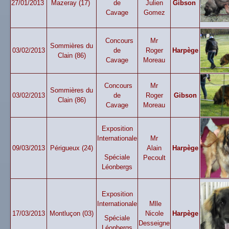
27/01/2013
Mazeray (17)
de
Julien
Gibson
Cavage
Gomez
Concours
Mr
Sommières du
03/02/2013
de
Roger
Harpège
Clain (86)
Cavage
Moreau
Concours
Mr
Sommières du
03/02/2013
de
Roger
Gibson
Clain (86)
Cavage
Moreau
Exposition
Internationale
Mr
09/03/2013
Périgueux (24)
Alain
Harpège
Spéciale
Pecoult
Léonbergs
Exposition
Internationale
Mlle
17/03/2013
Montluçon (03)
Nicole
Harpège
Spéciale
Desseigne
Léonbergs