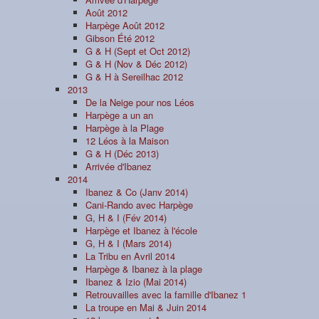
Août 2012
Harpège Août 2012
Gibson Été 2012
G & H (Sept et Oct 2012)
G & H (Nov & Déc 2012)
G & H à Sereilhac 2012
2013
De la Neige pour nos Léos
Harpège a un an
Harpège à la Plage
12 Léos à la Maison
G & H (Déc 2013)
Arrivée d'Ibanez
2014
Ibanez & Co (Janv 2014)
Cani-Rando avec Harpège
G, H & I (Fév 2014)
Harpège et Ibanez à l'école
G, H & I (Mars 2014)
La Tribu en Avril 2014
Harpège & Ibanez à la plage
Ibanez & Izio (Mai 2014)
Retrouvailles avec la famille d'Ibanez 1
La troupe en Mai & Juin 2014